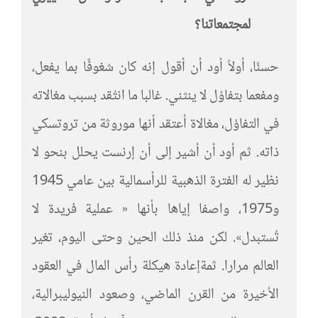
لمجتمعاتنا؟
حسنًا، أولاً أود أن أقول إنه كان شغوفًا بما يفعل،
ومفعما بتفاؤل لا ينثني. غالبا ما انتُقد بسبب مغالاته
في التفاؤل، مغالاة أعتقد أنها موروثة من تروتسكي
ذاته. ثم أود أن أشير إلى أن إرنست يحلل بنحو لا
نظير له الفترة الذهبية للرأسمالية بين عامي 1945
و1975، واصفا إياها بأنها « عملية فريدة لا
تُستبدل». لكن منذ ذلك الحين وحتى اليوم، تغير
العالم مرارا. ثمةإعادة هيكلة رأس المال في العقود
الأخيرة من القرن الماضي، وصعود النيوليبرالية،