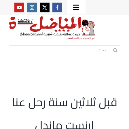
Ski
Toggle
t
من نحن؟
Navigation
conten
موقعنا القديم
البحث
عن:
مواقع صديقة
أممية
قبل ثلاثين سنة رحل عنا
مقالات
إرنست ماندل
المكتبة