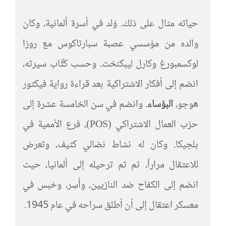
حياته مثال على ذلك. وُلد في أسرة ألمانية، وكان
والده من مؤسسي عصبة سبارتاكوس مع روزا
لوكسمبورغ وكارل ليبكنخت. وحسب كُتَّاب سيرته،
انضم إلى أفكار الاشتراكية بعد قراءة رواية فيكتور
هوجو،
البؤساء
. وانضم في سن الخامسة عشرة إلى
حزب العمال الاشتراكي (POS)، فرع الأممية في
بلجيكا. وكان له نشاط نضالي كثيف، وتعرض
للاعتقال مراراً، ثم تم ترحيله إلى ألمانيا، حيث
انضم إلى الكفاح ضد النازيين، وأُسِر، وحُبس في
معسكر اعتقال إلى أن أطلق سراحه في عام 1945.