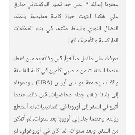
عصرنا إبداعًا “، على حد تعبير الباكستاني طارق
علي. هكذا انتهت حياة كاملة مطبوعة بشغف
النضال الثوري ونشاط مكثف في بناء المنظمات
الماركسية والأممية ذاتها.
تعرفتُ على ماندل متأخراً، قبل وفاته بعامين فقط،
عندما استفدت من منصبي كأمين في كلية الفلسفة
والآداب بجامعة بوينس آيرس (UBA) ، ودعوناه
إلى بلدنا لإلقاء جملة محاضرات. قبل ذلك، عندما
أُتيح لي السفر إلى أوروبا في الثمانينيات، لم أستطع
رؤيته، وعندما جاء إلى أوروبا بعد سنوات، لم أتمكن
من السفر. وبعد سنوات، لما كان في أوروغواي، لم