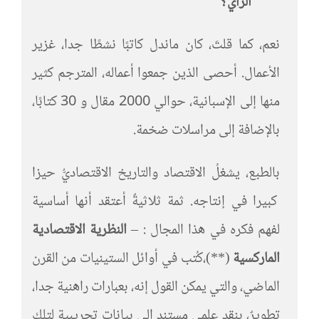
الرأي؟
نعم، كما قلتَ، كان ماندل كاتبًا نشطًا جدا، غزير
الأعمال. أحصى الذين جمعوا أعماله، المترجم كثير
منها إلى الإسبانية، حوالي 2000 مقال و 30 كتابًا،
بالإضافة إلى مراسلات ضخمة.
بالطبع، يشغلُ الاقتصاد والتاريخ الاقتصاديُّ حيزا
كبيرا في إنتاجه. ثمة ثلاثيةٌ أعتقد أنها أساسية
لفهم فكره في هذا المجال : –
النظرية الاقتصادية
الماركسية
(**)،كُتب في أوائل الستينيات من القرن
الماضي، والتي يمكن القول إنه، بعبارات راهنية جدا،
تطويرٌ، بنقد علمي مستند إلى بيانات تجريبية لتلك