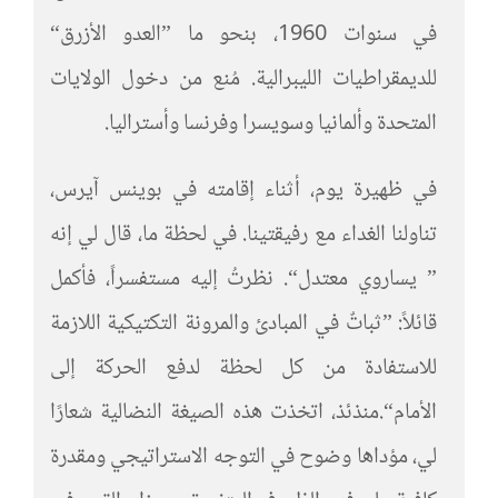
في سنوات 1960، بنحو ما ”العدو الأزرق“
للديمقراطيات الليبرالية. مُنع من دخول الولايات
المتحدة وألمانيا وسويسرا وفرنسا وأستراليا.
في ظهيرة يوم، أثناء إقامته في بوينس آيرس،
تناولنا الغداء مع رفيقتينا. في لحظة ما، قال لي إنه
” يساروي معتدل“. نظرتُ إليه مستفسراً، فأكمل
قائلاً: ”ثباتٌ في المبادئ والمرونة التكتيكية اللازمة
للاستفادة من كل لحظة لدفع الحركة إلى
الأمام“.منذئذ، اتخذت هذه الصيغة النضالية شعارًا
لي، مؤداها وضوح في التوجه الاستراتيجي ومقدرة