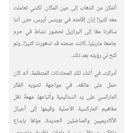
أتمكن من الذهاب إلى عين المكان. لكنني تعاملت
معه كثيرًا إبان إقامته في بوينس آيرس، حتى أننا
سافرنا معًا إلى البرازيل لحضور نشاط في حرم
جامعة ماريليا. كانت صحته قد تدهورت كثيرًا، ولم
تُتَحْ لي رؤيته بعد ذلك.
أدركت، في أثناء تلك المحادثات المنتظمة، أنه كان
حمل على عاتقه، في مواجهة تشويه الفكر
الماركسي على يد الستالينية وأتباعها، مهمةَ نقل
مفاهيم الماركسية الأصلية وقيمها إلى أجيال
الأكاديميين والمناضلين الجديدة، مؤلفا بإبداع
وتفكير مستقل بين إسهامات نظرية ونصوص