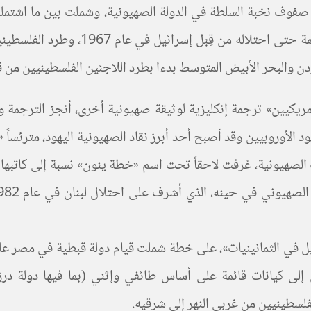
فوف نخبة السلطة في الدولة الصهيونية، وشملت بين ما اشتملت 
لبنان، وانتزاع قطاع غزة من السيطرة ال
هود الأوروبيين وقد أصبح أحد أبرز نقاد الصهيونية اليهود، مترئساً 
 فبراير 1982 في إحدى المجلات الصهيونية، عُرفت لاحقاً تحت اسم «خطة ينون» نس
ائيل في الثمانينيات»، على خطة شملت قيام دولة قبطية في مصر عل
ق إلى كيانات قائمة على أساس طائفي وإثني (بما فيها دولة د
فلسطينيين من غربي النهر إلى شرقيه.