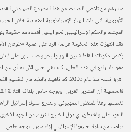
وبالرغم من تلاشي الحديث عن هذا المشروع الصهيوني القديم 
الأوروبية التي تلت انهيار الإمبراطورية العثمانية خلال الحرب
المجتمع والحكم الإسرائيليين نحو اليمين أقصاه مع حكومة بنيام
بكامل مكوناته القاطنة بين النهر والبحر وحسب، بل على لبنان
«فرّق تسُد» منذ عام 2003. كما ناهيك بالطبع من التقسيم الفعلي الذي أصاب كلا من ليبيا والسودان واليمن.
فالحصيلة أن المشرق العربي، وبوجه خاص بلدانه الثلاثة القر
تقسيمها وفقاً للمنظور الصهيوني. ويندرج سلوك إسرائيل الراه
النفوذ على واشنطن، أي دول الخليج الثرية، من الجهة الأخرى،
ترامب من سلوك حليفها الإسرائيلي إزاء سوريا بوجه خاص.