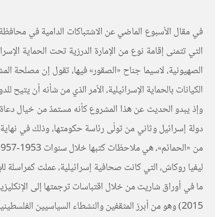
في مقال الأسبوع الماضي عن الاشتباكات الدامية في محافظة ال
الصهيونية، لاسيما جناح «الصقور» فيها، تقول إن مصلحة الم
الكيانات بالحماية الإسرائيلية، الأمر الذي من شأنه أن يتيح لل
2015) وهو من أبرز المثقفين والنشطاء السياسيين الفلسطينيين، أحد مؤسسيها ورئيساً لها، وقد كتب مقدمة للكتاب جاءت بعد مقدمة أولى بقلم نعوم تشومسكي.