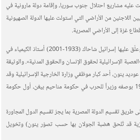
عليه مشاريع احتلال جنوب سوريا، وإقامة دولة مارونية في
مصرية التي كانت قائمة حتى احتلاله من قِبَل إسرائيل في عام 1967، وطرد الفلسطينيين اللاجئين من الأراضي التي استولت عليها الدولة الصهيونية
وفي عام 1982، نشرت «جمعية خريجي الجامعات العرب-الأمريكيين» ترجمة إنكليزية لوثيقة صهيونية أخرى، أنجز الترجمة وعلّق عليها إسرائيل شاحاك (1933-2001) أستاذ الكيمياء في
«العصبة الإسرائيلية لحقوق الإنسان والحقوق المدنية». والوثيقة
بة إلى كاتبها عوديد ينون، أحد كبار موظفي وزارة الخارجية الإسرائيلية وقد
عمل لوهلة كمستشار لأرئيل شارون، أحد زعماء أقصى اليمين الصهيوني في حينه، الذي أشرف على احتلال لبنان في عام 1982 بوصفه وزيراً للحرب في حكومة مناحيم بيغن، أول حكومة
ى طريق تقسيم الدولة المصرية بما يجرّ تقسيم الدول المجاورة
رزية قد تُلحق هضبة الجولان بها حسب تصوّر ينون) وتخويل