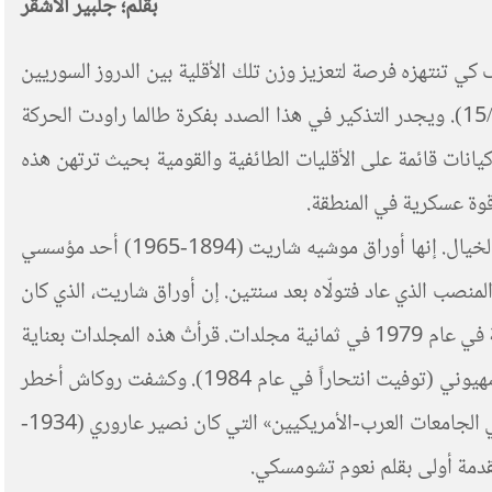
بقلم؛ جلبير الأشقر
كي تنتهزه فرصة لتعزيز وزن تلك الأقلية بين الدروز السوريين
التي تتمنى إقامة نوع من الإمارة الدرزية تحت الحماية الإسرائيلية» («سوريا وخطورة اللعب بالنار»، «القدس العربي»، 15/7/2025). ويجدر التذكير في هذا الصدد بفكرة طالما راودت الحركة
انات قائمة على الأقليات الطائفية والقومية بحيث ترتهن هذه
 قوة عسكرية في المنطقة.
وإذ يبدو الحديث عن هذا المشروع كأنه مستمدٌ من خيال دعاة «نظرية المؤامرة»، فإن الوثيقة الأهم في كشفه أبعد ما تكون عن الخيال. إنها أوراق موشيه شاريت (1894-1965) أحد مؤسسي
د بن غوريون وتخلّيه المؤقت عن ذاك المنصب الذي عاد فتولّاه بعد سنتين. إن أوراق شاريت، الذي كان
من «الحمائم»، هي ملاحظات كتبها خلال سنوات 1953-1957 في مدوّنة خاصة (غير مخصّصة للنشر) وقد نُشرت باللغة العبرية في عام 1979 في ثمانية مجلدات. قرأتْ هذه المجلدات بعناية
ليفيا روكاش، التي كانت صحافية إسرائيلية، عملت كمراسلة للإذاعة الإسرائيلية في الستينيات، قبل تحولها إلى ناقضة للحكم الصهيوني (توفيت انتحاراً في عام 1984). وكشفت روكاش أخطر
ما في أوراق شاريت من خلال اقتباسات ترجمتها إلى الإنكليزية ونشرتها في كتاب صدر في مطلع عام 1980 عن «جمعية خريجي الجامعات العرب-الأمريكيين» التي كان نصير عاروري (1934-