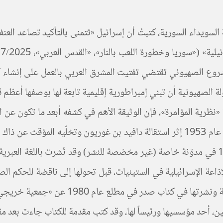
سويداء السورية، كتبتُ أن إسرائيل «تتمنى بالتأكيد تصاعد العنف 
شروع الصهيوني تقتضي تفتيت المشرق العربي بالعمل على إنشاء كي
دولة الصهيونية أن تبني إمبراطورية إقليمية تابعة لها بوصفها أعظم
دولة إسرائيل وثاني من تولّى رئاسة حكومتها، وذلك في نهاية عام 1953 إثر استقالة دافي