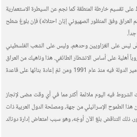
ظ على تقسيم خارطة المنطقة كما نجم عن السيطرة الاستعمارية
سيم العراق وفق المنظور الصهيوني إبّان احتلاله) فإن بلوغ شطح
داً.
مة فرصة الرد على عملية «طوفان الأقصى» التي شنّتها «حماس» في السابع من أكتوبر 2023 كي تنقضّ ليس على الغزاويين وحدهم، وليس على الشعب الفلسطيني
وباً أهلية على أساس الانشطار الطائفي. هذا وناهيك من العراق
وهو بلد رابع في هذه الحال، لكنّه بقي حتى الآن بمنأى عن العدوان الإسرائيلي المباشر بعد تولّي الولايات المتحدة الأمريكية تدمير الدولة فيه منذ عام 1991 ومن ثمّ إعادة بنائها على قاعدة
اتت الشروط فيه اليوم ملائمة أكثر مما في أي وقت مضى لإنجاز
ين هذا الطموح الإسرائيلي من جهة، ومصلحة الدول العربية ذات
، ذلك التناقض بلغ الآن أوجّه، وهو سبب امتعاض إدارة دونالد