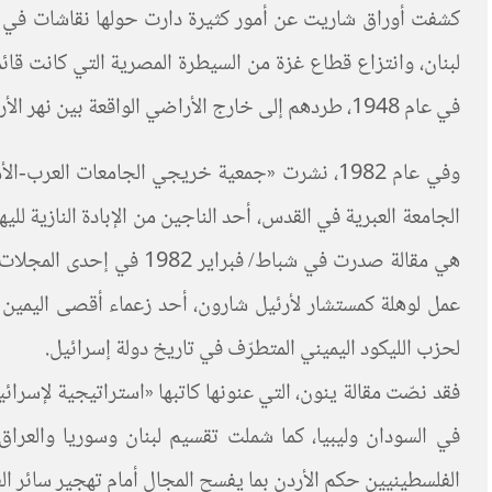
كشفت أوراق شاريت عن أمور كثيرة دارت حولها نقاشات في ص
في عام 1948، طردهم إلى خارج الأراضي الواقعة بين نهر الأردن والبحر الأبيض المتوسط بدءا بطرد اللاجئين الفلسطينيين من قطاع غزة إلى الأراضي المصرية.
الجامعة العبرية في القدس، أحد الناجين من الإبادة النازية للي
هي مقالة صدرت في شباط/
لحزب الليكود اليميني المتطرّف في تاريخ دولة إسرائيل.
فقد نصّت مقالة ينون، التي عنونها كاتبها «استراتيجية لإسر
في السودان وليبيا، كما شملت تقسيم لبنان وسوريا والعرا
الفلسطينيين حكم الأردن بما يفسح المجال أمام تهجير سائر ال