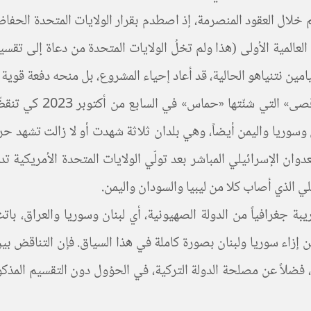
خلال العقود المنصرمة، إذ اصطدم بقرار الولايات المتحدة الحفا
 العالمية الأولى (هذا ولم تخلُ الولايات المتحدة من دعاة إلى تق
ين نتنياهو الحالية، قد أعاد إحياء المشروع، بل منحه دفعة قوية ج
فقد انتهزت هذه الحكو
 وسوريا واليمن أيضاً، وهي بلدان ثلاثة شهدت أو لا زالت تشهد حر
يبة جغرافياً من الدولة الصهيونية، أي لبنان وسوريا والعراق، ب
ن إزاء سوريا ولبنان بصورة كاملة في هذا السياق. فإن التناقض ب
 فضلاً عن مصلحة الدولة التركية، في الحؤول دون التقسيم المذكور