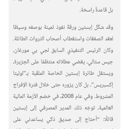
بل قاعدةٌ راسخة.
وقد شكّل إبستين ورقةَ نفوذ ثمينة بوصفه وسيطًا
لعقد الصفقات واستقطاب أصحاب الثروات الطائلة.
وكان الرئيس التنفيذي السابق لجي بي مورغان،
جيس ستالي، يقضي عطلاته منتظمًا على الجزيرة،
ويستقل طائرة إبستين الخاصة الملقّبة بـ”لوليتا
إكسبريس”، بل كان يزوره حتى خلال فترة الإفراج
المشروط. وفي عام 2008، في خضم الأزمة المالية
العالمية، توجّه ذلك المدير المصرفي إلى إبستين
قائلًا: “أحتاج إلى صديق ذكي يساعدني على