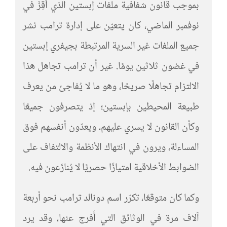
بموجب قانون شفافية ملفات إبستين الذي أُقِرَّ في
نوفمبر الماضي، كان يتعيّن على إدارة ترامب نشر
جميع الملفات غير السرية المرتبطة بجيفري إبستين
في غضون ثلاثين يومًا. غير أن ترامب تجاهل هذا
الالتزام تجاهلًا صريحًا، وهو ما لا يُفاجئ من يعرف
طبيعة المحيطين بإبستين؛ إذ يتصرفون جميعًا
وكأن القانون لا يسري عليهم، ويعدّون أنفسهم فوق
المساءلة، ويرون في انتهاك الأنظمة والالتفاف على
الضوابط الأخلاقية امتيازًا حصريًا لا يُنازَعون فيه.
وكما كان متوقعًا، تكرّر اسم دونالد ترامب نحو أربعة
آلاف مرة في الوثائق التي أُفرج عنها، وقد يرد