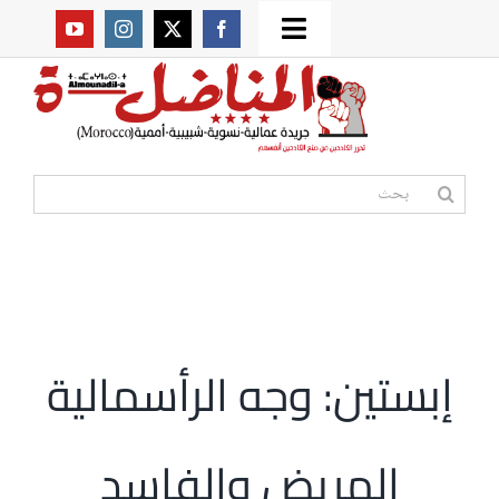
Ski
Toggle
t
من نحن؟
Navigation
conten
موقعنا القديم
البحث
عن:
مواقع صديقة
أممية
إبستين: وجه الرأسمالية
مقالات
المريض والفاسد
المكتبة