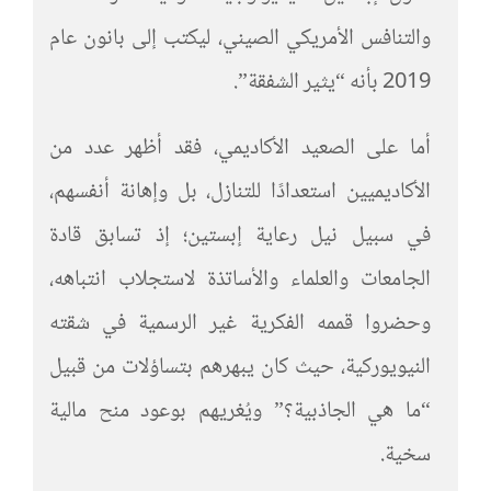
والتنافس الأمريكي الصيني، ليكتب إلى بانون عام
2019 بأنه “يثير الشفقة”.
أما على الصعيد الأكاديمي، فقد أظهر عدد من
الأكاديميين استعدادًا للتنازل، بل وإهانة أنفسهم،
في سبيل نيل رعاية إبستين؛ إذ تسابق قادة
الجامعات والعلماء والأساتذة لاستجلاب انتباهه،
وحضروا قممه الفكرية غير الرسمية في شقته
النيويوركية، حيث كان يبهرهم بتساؤلات من قبيل
“ما هي الجاذبية؟” ويُغريهم بوعود منح مالية
سخية.