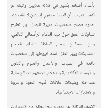
بأعداد أضخم بكثير في ثلاثة ملايين وثيقة لم
تُنشر بعد. بيد أن قضية جيفري إبستين لا تقف عند
حدود فضح شخصيات مثيرة للجدل؛ بل تطرح
تساؤلات أعمق حول بنية النظام الرأسمالي العالمي،
ومن يمسكون بزمام السلطة داخله. فحجم
التشابكات يبهر العقل: تمتد خيوطها إلى شخصيات
نافذة في السياسة والأعمال والعلوم والفنون
والأوساط الأكاديمية والإعلام، تجمعهم مصالح مالية
متداخلة وشبكات علاقات تُتيح النفوذ والثروة
والامتيازات الاجتماعية.
تكشف الوثائق عن نمط واسع النطاق من الانتهاكات