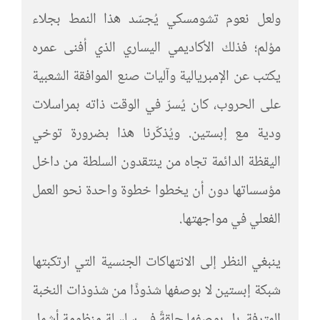
ولعل نعوم تشومسكي يُجسّد هذا النمط بجلاء
مؤلم؛ فذلك الأكاديمي اليساري الذي أفنى عمره
يكتب عن الإمبريالية وآليات صنع الموافقة الشعبية
على الحروب، كان يُسرّ في الوقت ذاته بمراسلات
ودية مع إبستين. ويُذكّرنا هذا بضرورة توخي
اليقظة الدائمة تجاه من ينتقدون السلطة من داخل
مؤسساتها دون أن يخطوا خطوة واحدة نحو العمل
الفعلي في مواجهتها.
ينبغي النظر إلى الانتهاكات الجنسية التي ارتكبتها
شبكة إبستين لا بوصفها شذوذًا من شذوذات النخبة
المترفة، بل بوصفها حلقةً في سلسلة منظومة أشمل