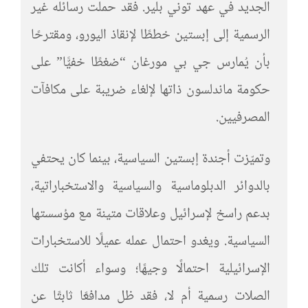
الجديد في عهد توني بلير. فقد حملت رسائله غير
الرسمية إلى إبستين خططًا لإنقاذ اليورو، ومقترحًا
بأن يُمارس جي بي مورغان “ضغطًا خفيًّا” على
حكومة ماندلسون ذاتها لإلغاء ضريبة على مكافآت
المصرفيين.
وتميّزت أجندة إبستين السياسية، بينما كان يحتفي
بالدوائر الدبلوماسية والسياسية والاستخباراتية،
بدعم راسخ لإسرائيل وعلاقات متينة مع مؤسستها
السياسية. ويغدو احتمال عمله عميلًا للاستخبارات
الإسرائيلية احتمالًا وجيهًا؛ وسواء أكانت تلك
الصلات رسمية أم لا، فقد ظل مدافعًا ثابتًا عن