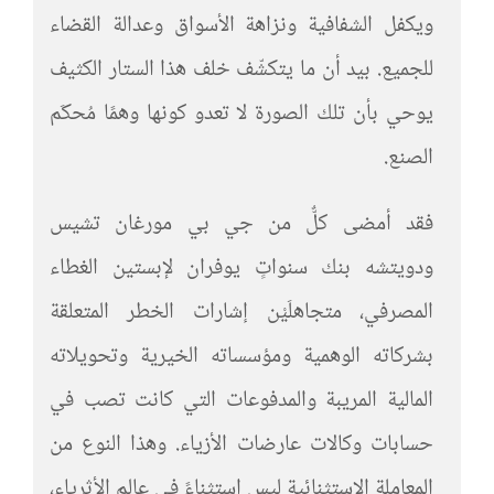
ويكفل الشفافية ونزاهة الأسواق وعدالة القضاء
للجميع. بيد أن ما يتكشّف خلف هذا الستار الكثيف
يوحي بأن تلك الصورة لا تعدو كونها وهمًا مُحكَم
الصنع.
فقد أمضى كلٌّ من جي بي مورغان تشيس
ودويتشه بنك سنواتٍ يوفران لإبستين الغطاء
المصرفي، متجاهلَيْن إشارات الخطر المتعلقة
بشركاته الوهمية ومؤسساته الخيرية وتحويلاته
المالية المريبة والمدفوعات التي كانت تصب في
حسابات وكالات عارضات الأزياء. وهذا النوع من
المعاملة الاستثنائية ليس استثناءً في عالم الأثرياء،