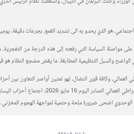
 الوزراء وحلت البرلمان في النيبال، وأسقطت نظام الرئيس أندري 
د اجتماعي، هو الذي يحدو به الى تشديد القمع، بجرعات دقيقة، يوم
 على مواصلة السياسة التي رفعته إلى هذه الدرجة من التفجرية، 
 الواضح والسبل التنظيمية المطابقة. ما يقض مضجع النظام هو قيام 
العمالي، وكافة قوى النضال، لهو تمتين أواصر التعاون بين أحزاب
المشترك بين حزبي فيدرالية اليسار الديمقراطي و
ية الوحدوي اضحى ضرورة ملحة وحتمية لمواجهة الهجوم المخزني وال