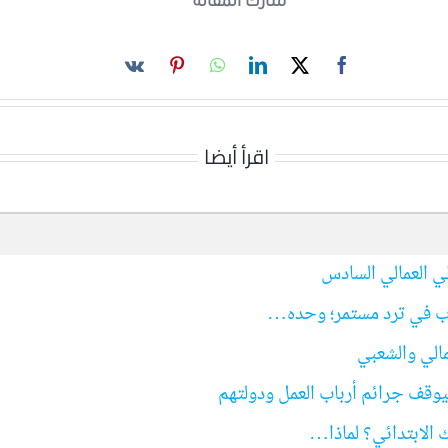
شارك المقالة
اقرأ أيضا
ي العمالي السادس
غرب في ترد مستمر؛ وحده…
وقف جرائم أرباب العمل ودولتهم
ك الابتدائي؟ لماذا…