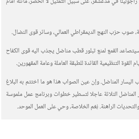
راجولينا في مدغشقر، على سبيل التمثيل لا الحصر، ماثلة أمام
ية، صوب حزب النهج الديمقراطي العمالي، وسائر قوى النضال.
سيتصاعد القمع لمنع تبلور قطب مناضل يجذب اليه قوى الكفاح
القوة التنظيمية القائدة للطبقة العاملة وعامة المقهورين.
 اليسار المناضل. وإن عين الصواب هذا هو ما اختتم به البلاغ
النهج الديمقراطي العمالي الصادر اليوم 16 مايو 2026: اجتماع أحزاب اليسار المناضل الثلاثة عاجلا لتسطير خطوات وبرنامج عمل ملموسة
تحديات الراهنة. نِعْم الخلاصة، وحي على العمل الموحد.