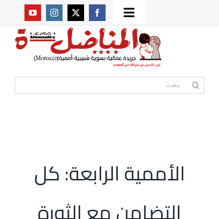
Ski
Toggle
t
من نحن؟
Navigation
conten
موقعنا القديم
البحث
عن:
مواقع صديقة
أممية
الأممية الرابعة: كل
مقالات
التضامن مع الثورة
المكتبة