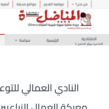
Ski
من نحن؟
موقعنا القديم
مواقع صديقة
أممية
t
conten
الافتتاحية
الرئيسية
سياسة
افتتاحية موقع المُناضل-ة
النادي العمالي للتوع
معركة العمال الزراعيين