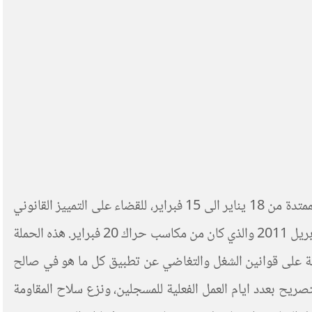
تفاعلا مع الحملة النضالية الوطنية التي اطلقتها الجامعة الوطنية للقطاع الفلاحي المنضوية تحت لواء الاتحاد المغربي للشغل، الممتدة من 18 يناير الى 15 فبراير، للقضاء على التمييز القانوني
ضد العمال الزراعيين وخاصة تطبيق مطلب توحيد الحد الادنى للأجور بين القطاع الصناعي والفلاحي الذي نص عليه اتفاق 26 ابريل 2011 والذي كان من مكاسب حراك 20 فبراير. هذه الحملة
هشاشة على قوانين الشغل والتغاضي عن تطبيق كل ما هو في صالح
ريح بعدد ايام العمل الفعلية للمسجلين، ونزع سلاح المقاومة