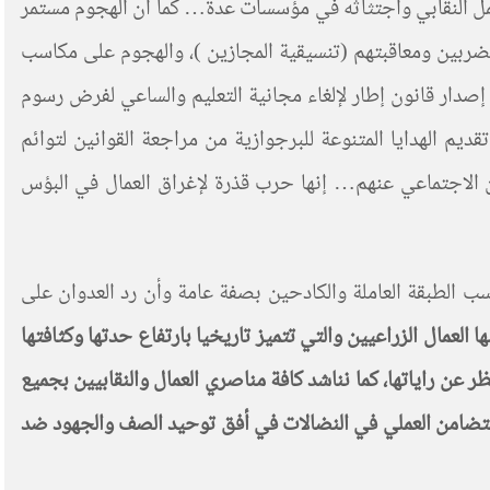
مل النقابي واجتثاثه في مؤسسات عدة… كما ان الهجوم مستمر
مضربين ومعاقبتهم (تنسيقية المجازين )، والهجوم على مكاسب
إصدار قانون إطار لإلغاء مجانية التعليم والساعي لفرض رسوم
ديم الهدايا المتنوعة للبرجوازية من مراجعة القوانين لتوائم
الاجتماعي عنهم… إنها حرب قذرة لإغراق العمال في البؤس
سب الطبقة العاملة والكادحين بصفة عامة وأن رد العدوان على
عمال الزراعيين والتي تتميز تاريخيا بارتفاع حدتها وكثافتها
 عن راياتها، كما نناشد كافة مناصري العمال والنقابيين بجميع
 التضامن العملي في النضالات في أفق توحيد الصف والجهود ضد