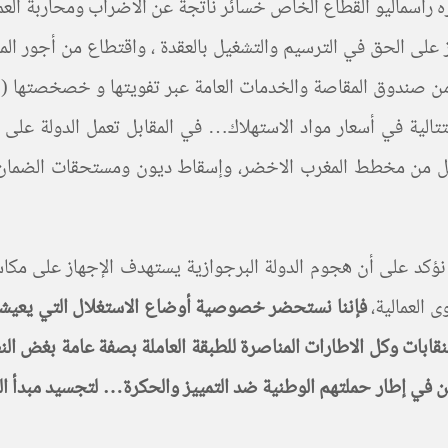
ه رأسماليو القطاع الخاص خسائر ناتجة عن الاضراب ومحاربة الع
ز على الحق في الترسيم والتشغيل بالعقدة ، واقتطاع من أجور ال
ى من صندوق المقاصة والخدمات العامة عبر تفويتها و خصخصتها ( 
تالية في أسعار مواد الاستهلاك… في المقابل تعمل الدولة على تق
يل من مخطط المغرب الاخضر، وإسقاط ديون ومستحقات الضمان 
إذ نؤكد على أن هجوم الدولة البرجوازية يستهدف الإجهاز على مكا
 العمالية،
فإننا نستحضر خصوصية أوضاع الاستغلال التي يعيشها ال
ابات وكل الاطارات المناصرة للطبقة العاملة بصفة عامة بغض النظر
اعين في إطار حملتهم الوطنية ضد التمييز والحكرة… لتجسيد مبدأ